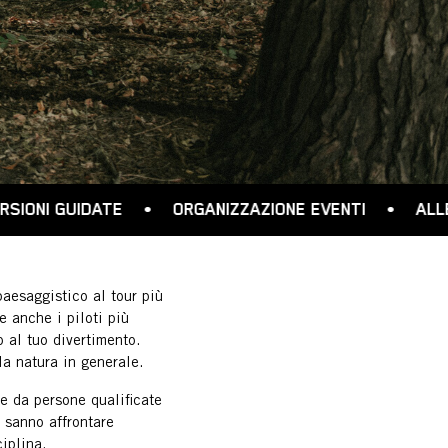
•
ORGANIZZAZIONE EVENTI
•
ALLENAMENTI E CORS
paesaggistico al tour più
 anche i piloti più
 al tuo divertimento.
la natura in generale.
re da persone qualificate
 sanno affrontare
iplina.