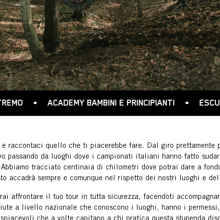
MY BAMBINI E PRINCIPIANTI
•
ESCURSIONI GUIDATE
 e raccontaci quello che ti piacerebbe fare. Dal giro prettamente 
o passando da luoghi dove i campionati italiani hanno fatto sudare
 Abbiamo tracciato centinaia di chilometri dove potrai dare a fondo
to accadrà sempre e comunque nel rispetto dei nostri luoghi e del
trai affrontare il tuo tour in tutta sicurezza, facendoti accompagna
iute a livello nazionale che conoscono i luoghi, hanno i permessi,
 spiacevoli che a volte capitano a chi pratica questa stupenda disc