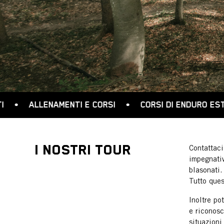
TI E CORSI
•
CORSI DI ENDURO ESTREMO
•
ACADE
I NOSTRI TOUR
Contattaci
impegnativ
blasonati.
Tutto ques
Inoltre po
e riconosc
situazioni